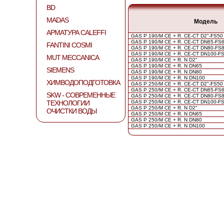
BD
MADAS
Модель
АРМАТУРА CALEFFI
GAS P 190/M CE + R. CE-CT D2"-FS50
GAS P 190/M CE + R. CE-CT DN65-FS
FANTINI COSMI
GAS P 190/M CE + R. CE-CT DN80-FS
GAS P 190/M CE + R. CE-CT DN100-F
MUT MECCANICA
GAS P 190/M CE + R. N D2"
GAS P 190/M CE + R. N DN65
SIEMENS
GAS P 190/M CE + R. N DN80
GAS P 190/M CE + R. N DN100
ХИМВОДОПОДГОТОВКА
GAS P 250/M CE + R. CE-CT D2"-FS50
GAS P 250/M CE + R. CE-CT DN65-FS
SKW - СОВРЕМЕННЫЕ
GAS P 250/M CE + R. CE-CT DN80-FS
ТЕХНОЛОГИИ
GAS P 250/M CE + R. CE-CT DN100-F
GAS P 250/M CE + R. N D2"
ОЧИСТКИ ВОДЫ
GAS P 250/M CE + R. N DN65
GAS P 250/M CE + R. N DN80
GAS P 250/M CE + R. N DN100