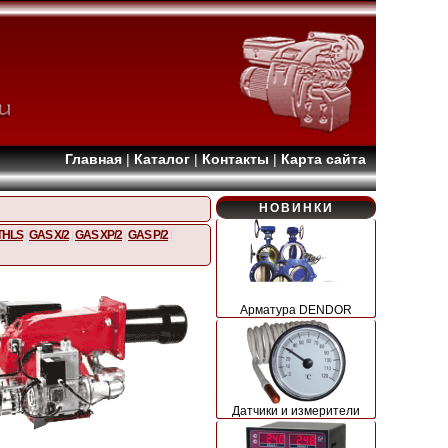
Главная
|
Каталог
|
Контакты
|
Карта сайта
НОВИНКИ
THLS
|
GAS X/2
|
GAS XP/2
|
GAS P/2
|
Арматура DENDOR
Датчики и измерители