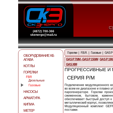
(4872) 700-366
skenergo@mail.ru
Горелки
|
F.B.R.
|
Газовые
|
GAS P 
ОБОРУДОВАНИЕ КБ
АГАВА
GAS P 70/M - GAS P 150/M
|
GAS P 190
GAS X/M
|
КОТЛЫ
ПРОГРЕССИВНЫЕ И М
ГОРЕЛКИ
СЕРИЯ P/M
FBR
Дизельные
Подключение модуляционного ко
Газовые
во всем ее диапазоне и плавно 
НАСОСЫ
парогенераторе. Горелки прои
сжиженном, бытовом, каменн
АРМАТУРА
обеспечивает быстрый доступ к
металлический корпус, позволяю
КИПИА
Модуляционный комплект GEFR
поставки.
МЕТЕР