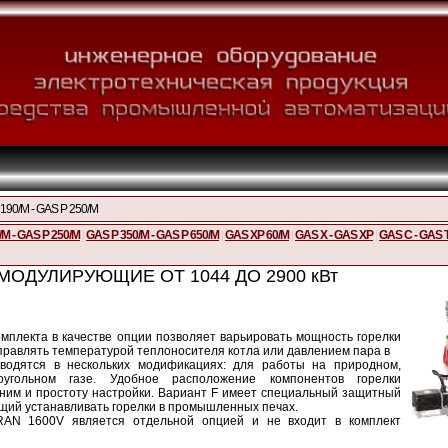
190/M - GAS P 250/M
/M - GAS P 250/M
|
GAS P 350/M - GAS P 650/M
|
GAS XP 60/M
|
GAS X - GAS XP
|
GAS C - GAS 
ОДУЛИРУЮЩИЕ ОТ 1044 ДО 2900 кВт
мплекта в качестве опции позволяет варьировать мощность горелки
управлять температурой теплоносителя котла или давлением пара в
зводятся в нескольких модификациях: для работы на природном,
оугольном газе. Удобное расположение компонентов горелки
 ним и простоту настройки. Вариант F имеет специальный защитный
щий устанавливать горелки в промышленных печах.
AN 1600V является отдельной опцией и не входит в комплект